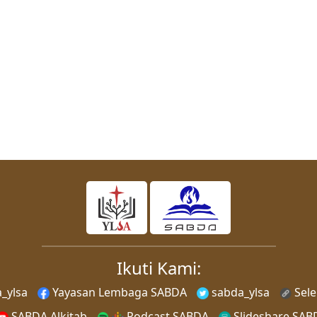
Ikuti Kami:
_ylsa
Yayasan Lembaga SABDA
sabda_ylsa
Sel
SABDA Alkitab
Podcast SABDA
Slideshare SAB