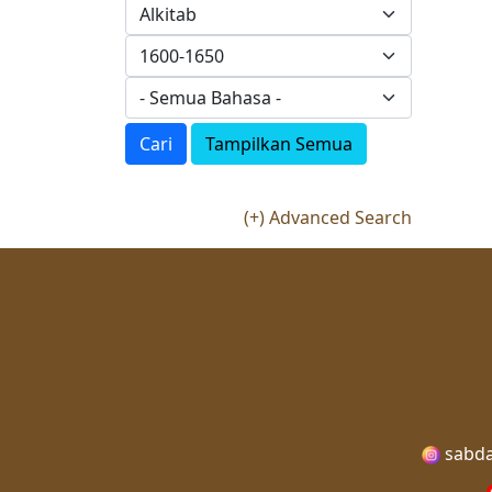
Cari
Tampilkan Semua
(+) Advanced Search
sabda