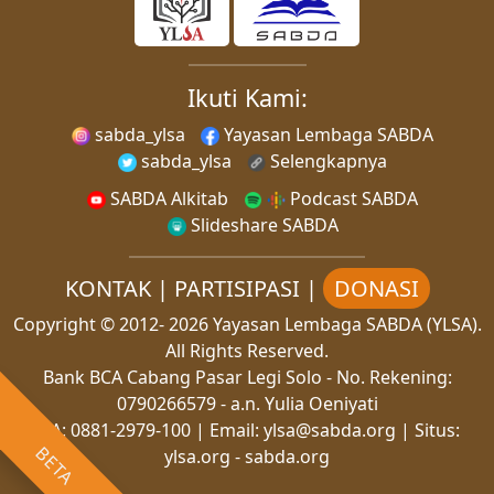
Ikuti Kami:
sabda_ylsa
Yayasan Lembaga SABDA
sabda_ylsa
Selengkapnya
SABDA Alkitab
Podcast SABDA
Slideshare SABDA
KONTAK
|
PARTISIPASI
|
DONASI
Copyright
© 2012-
2026
Yayasan Lembaga SABDA (YLSA).
All Rights Reserved.
Bank BCA Cabang Pasar Legi Solo - No. Rekening:
0790266579 - a.n. Yulia Oeniyati
WA:
0881-2979-100
| Email:
ylsa@sabda.org
| Situs:
BETA
ylsa.org
-
sabda.org