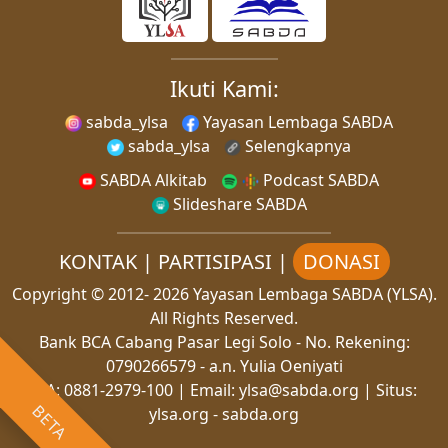
Ikuti Kami:
sabda_ylsa
Yayasan Lembaga SABDA
sabda_ylsa
Selengkapnya
SABDA Alkitab
Podcast SABDA
Slideshare SABDA
KONTAK
|
PARTISIPASI
|
DONASI
Copyright
© 2012-
2026
Yayasan Lembaga SABDA (YLSA).
All Rights Reserved.
Bank BCA Cabang Pasar Legi Solo - No. Rekening:
0790266579 - a.n. Yulia Oeniyati
WA:
0881-2979-100
| Email:
ylsa@sabda.org
| Situs:
BETA
ylsa.org
-
sabda.org