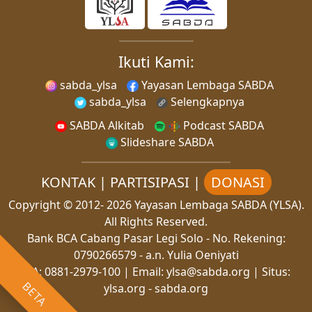
Ikuti Kami:
sabda_ylsa
Yayasan Lembaga SABDA
sabda_ylsa
Selengkapnya
SABDA Alkitab
Podcast SABDA
Slideshare SABDA
KONTAK
|
PARTISIPASI
|
DONASI
Copyright
© 2012-
2026
Yayasan Lembaga SABDA (YLSA).
All Rights Reserved.
Bank BCA Cabang Pasar Legi Solo - No. Rekening:
0790266579 - a.n. Yulia Oeniyati
WA:
0881-2979-100
| Email:
ylsa@sabda.org
| Situs:
BETA
ylsa.org
-
sabda.org