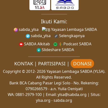
Ikuti Kami:
sabda_ylsa
Yayasan Lembaga SABDA
sabda_ylsa
Selengkapnya
SABDA Alkitab
Podcast SABDA
Slideshare SABDA
KONTAK
|
PARTISIPASI
|
DONASI
Copyright
© 2012-
2026
Yayasan Lembaga SABDA (YLSA).
All Rights Reserved.
Bank BCA Cabang Pasar Legi Solo - No. Rekening:
0790266579 - a.n. Yulia Oeniyati
WA:
0881-2979-100
| Email:
ylsa@sabda.org
| Situs:
ylsa.org
-
sabda.org