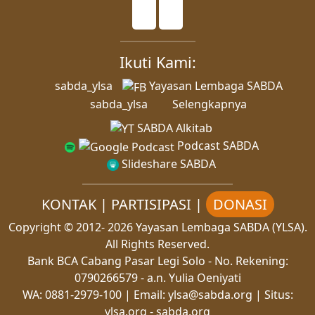
Ikuti Kami:
sabda_ylsa
Yayasan Lembaga SABDA
sabda_ylsa
Selengkapnya
SABDA Alkitab
Podcast SABDA
Slideshare SABDA
KONTAK
|
PARTISIPASI
|
DONASI
Copyright
© 2012-
2026
Yayasan Lembaga SABDA (YLSA).
All Rights Reserved.
Bank BCA Cabang Pasar Legi Solo - No. Rekening:
0790266579 - a.n. Yulia Oeniyati
WA:
0881-2979-100
| Email:
ylsa@sabda.org
| Situs:
ylsa.org
-
sabda.org