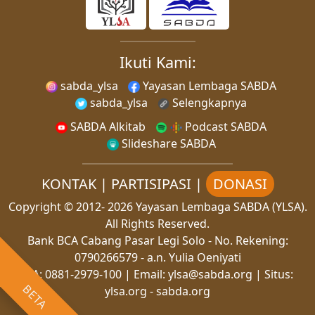
Ikuti Kami:
sabda_ylsa
Yayasan Lembaga SABDA
sabda_ylsa
Selengkapnya
SABDA Alkitab
Podcast SABDA
Slideshare SABDA
KONTAK
|
PARTISIPASI
|
DONASI
Copyright
© 2012-
2026
Yayasan Lembaga SABDA (YLSA).
All Rights Reserved.
Bank BCA Cabang Pasar Legi Solo - No. Rekening:
0790266579 - a.n. Yulia Oeniyati
WA:
0881-2979-100
| Email:
ylsa@sabda.org
| Situs:
BETA
ylsa.org
-
sabda.org