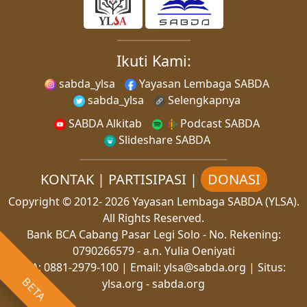
Ikuti Kami:
sabda_ylsa
Yayasan Lembaga SABDA
sabda_ylsa
Selengkapnya
SABDA Alkitab
Podcast SABDA
Slideshare SABDA
KONTAK
|
PARTISIPASI
|
DONASI
Copyright
© 2012-
2026
Yayasan Lembaga SABDA (YLSA).
All Rights Reserved.
Bank BCA Cabang Pasar Legi Solo - No. Rekening:
0790266579 - a.n. Yulia Oeniyati
WA:
0881-2979-100
| Email:
ylsa@sabda.org
| Situs:
BETA
ylsa.org
-
sabda.org