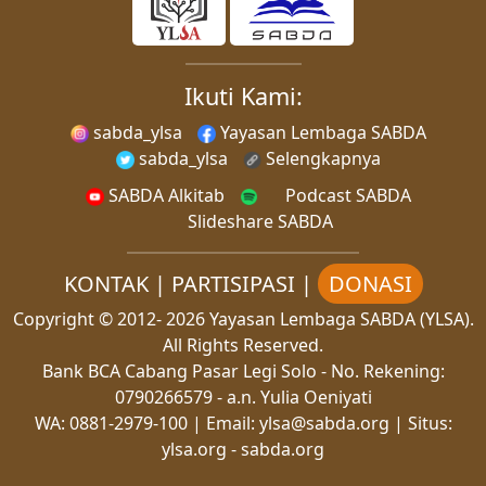
Ikuti Kami:
sabda_ylsa
Yayasan Lembaga SABDA
sabda_ylsa
Selengkapnya
SABDA Alkitab
Podcast SABDA
Slideshare SABDA
KONTAK
|
PARTISIPASI
|
DONASI
Copyright
© 2012-
2026
Yayasan Lembaga SABDA (YLSA).
All Rights Reserved.
Bank BCA Cabang Pasar Legi Solo - No. Rekening:
0790266579 - a.n. Yulia Oeniyati
WA:
0881-2979-100
| Email:
ylsa@sabda.org
| Situs:
ylsa.org
-
sabda.org