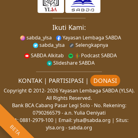
Ikuti Kami:
sabda_ylsa
Yayasan Lembaga SABDA
sabda_ylsa
Selengkapnya
SABDA Alkitab
Podcast SABDA
Slideshare SABDA
KONTAK
|
PARTISIPASI
|
DONASI
Copyright
© 2012-
2026
Yayasan Lembaga SABDA (YLSA).
All Rights Reserved.
Bank BCA Cabang Pasar Legi Solo - No. Rekening:
0790266579 - a.n. Yulia Oeniyati
WA:
0881-2979-100
| Email:
ylsa@sabda.org
| Situs:
BETA
ylsa.org
-
sabda.org