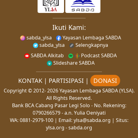
Ikuti Kami:
sabda_ylsa
Yayasan Lembaga SABDA
sabda_ylsa
Selengkapnya
SABDA Alkitab
Podcast SABDA
Slideshare SABDA
KONTAK
|
PARTISIPASI
|
DONASI
Copyright
© 2012-
2026
Yayasan Lembaga SABDA (YLSA).
All Rights Reserved.
Bank BCA Cabang Pasar Legi Solo - No. Rekening:
0790266579 - a.n. Yulia Oeniyati
WA:
0881-2979-100
| Email:
ylsa@sabda.org
| Situs:
ylsa.org
-
sabda.org