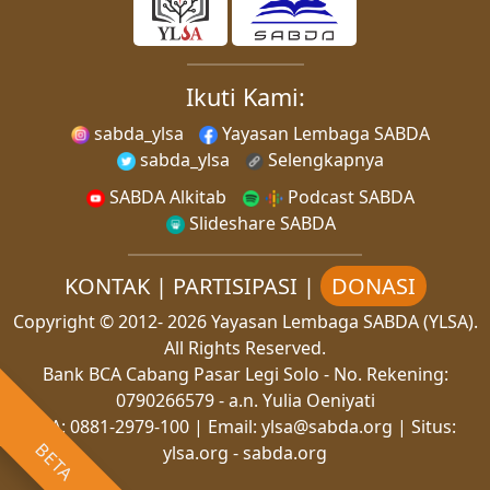
Ikuti Kami:
sabda_ylsa
Yayasan Lembaga SABDA
sabda_ylsa
Selengkapnya
SABDA Alkitab
Podcast SABDA
Slideshare SABDA
KONTAK
|
PARTISIPASI
|
DONASI
Copyright
© 2012-
2026
Yayasan Lembaga SABDA (YLSA).
All Rights Reserved.
Bank BCA Cabang Pasar Legi Solo - No. Rekening:
0790266579 - a.n. Yulia Oeniyati
WA:
0881-2979-100
| Email:
ylsa@sabda.org
| Situs:
BETA
ylsa.org
-
sabda.org