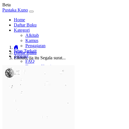
Beta
Pustaka Kuno
Home
Daftar Buku
Kategori
Alkitab
Kamus
Pengajaran
Situs Terkait
Daftar Buku
Tentang
Elkitab, ija itu Segala surat...
FAQ
Tentang Kami